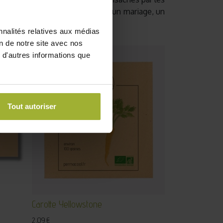
os
sachets personnalisés
pour un mariage, un
i-gaspi
!
nnalités relatives aux médias
on de notre site avec nos
 d'autres informations que
Tout autoriser
Carotte Yellowstone
2,09
€