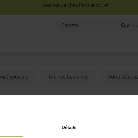
Bienvenue chez Permacool 🌱
(6 tro
aux
Graines bio
Jardinage au potager
Jardinage en po
omatiques bio
Graines fleurs bio
Autre sélecti
bles aux petits oignons. Pour une culture du jardin jusqu
t
graines de fleurs
. Cultivez des légumes anciens et originaux
Détails
n permaculture pour cultiver vos graines bio sur nos fiches
o sont certifiées AB par l'organisme Ecocert. De plus, tout no