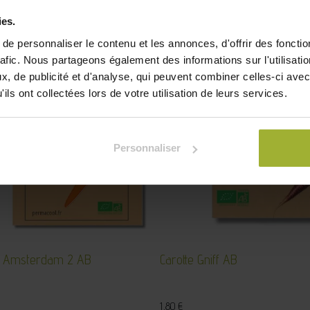
sociation Les papillons blancs de Lille. Découvrez également n
ies.
 ce moment, vous pouvez trouver nos
sachets de graines ant
e personnaliser le contenu et les annonces, d'offrir des fonctio
rafic. Nous partageons également des informations sur l'utilisati
, de publicité et d'analyse, qui peuvent combiner celles-ci avec
ils ont collectées lors de votre utilisation de leurs services.
Personnaliser
e Amsterdam 2 AB
Carotte Gniff AB
1,80
€