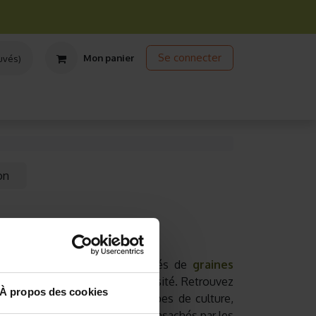
Se connecter
Mon panier
uvés)
ts
Jardinage écologique
Jardinage sous abris
Promos
on
'au balcon découvrez nos variétés de
graines
 tout en respectant la biodiversité. Retrouvez
À propos des cookies
 produits (dates de semis, étapes de culture,
s sachets de graines bio sont ensachés par les