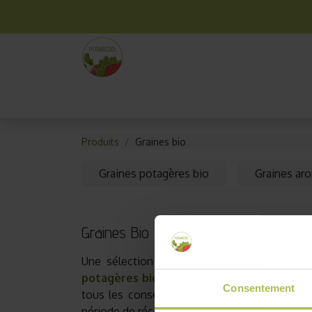
La box mensuelle
Kit jardinage
Idées cade
Produits
Graines bio
Graines potagères bio
Graines ar
Graines Bio
Une sélection de graines bio et reproducti
potagères bio
,
graines aromatiques bio
e
Consentement
tous les conseils jardinage de nos experts e
période de récolte, astuces). Nos semences bi