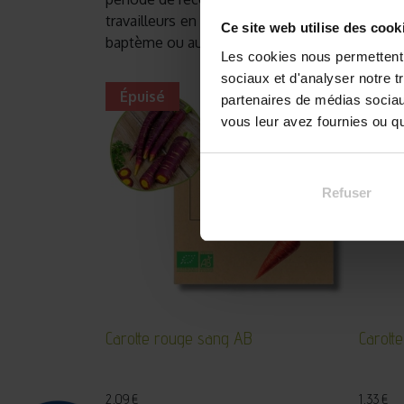
travailleurs en situation de handicap de l'as
Ce site web utilise des cook
baptème ou autre évènement spécial ! Et en
Les cookies nous permettent d
sociaux et d'analyser notre t
Épuisé
partenaires de médias sociaux
vous leur avez fournies ou qu'
Refuser
Carotte rouge sang AB
Carott
2,09
€
1,33
€