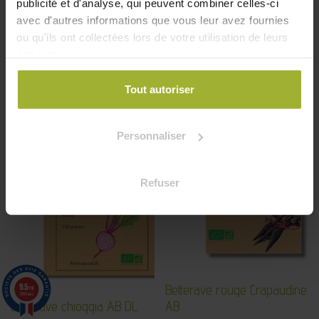
publicité et d'analyse, qui peuvent combiner celles-ci
avec d'autres informations que vous leur avez fournies
ou qu'ils ont collectées lors de votre utilisation de leurs
Betterave noire d’Égypte AB
services.
Betterave chioggia AB
Tout autoriser
2,65
€
2,18
€
Personnaliser
Épuisé
Refuser
9.5
Betterave rouge Crapaudine
/10
5789 avis
Betterave chioggia AB DL
AB