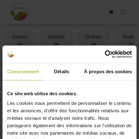
Gaines
Graines
Graines
Graine
de
de
de
de
salade
tomate
laitue
potiro
bio
bio
bio
bio
Consentement
Détails
À propos des cookies
Graines bio de betterave
Ce site web utilise des cookies.
Épuisé
Les cookies nous permettent de personnaliser le contenu
et les annonces, d'offrir des fonctionnalités relatives aux
médias sociaux et d'analyser notre trafic. Nous
partageons également des informations sur l'utilisation de
notre site avec nos partenaires de médias sociaux, de