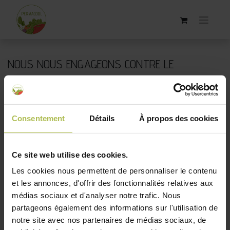
NOUS NOUS ENGAGEONS CONTRE LE
GASPILLAGE !
Découvrez notre sélection unique de graines prêtes pour
une seconde chance ! Saviez-vous que la mention "à
Consentement
Détails
À propos des cookies
utiliser avant" sur vos sachets de graines n'est pas une
limite stricte, mais plutôt un guide pour une germination
optimale ? En effet, la nature est bien plus résiliente qu'on
Ce site web utilise des cookies.
ne le pense . En choisissant nos graines prêtes pour une
Les cookies nous permettent de personnaliser le contenu
seconde chance, vous ne faites pas qu'acheter ; vous
et les annonces, d'offrir des fonctionnalités relatives aux
participez à un mouvement de jardinage responsable et
médias sociaux et d'analyser notre trafic. Nous
durable. Profitez de - 50% sur des semences de qualité
partageons également des informations sur l'utilisation de
qui, malgré une date 'à utiliser avant' dépassée, montrent
notre site avec nos partenaires de médias sociaux, de
encore un potentiel de germination satisfaisant.