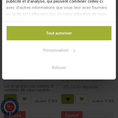
publicité et d'analyse, qui peuvent combiner celles-ci
avec d'autres informations que vous leur avez fournies
ou qu'ils ont collectées lors de votre utilisation de leurs
services.
Tout autoriser
Personnaliser
Refuser
Lot de graines de fleur
Kit jardinage anti-gaspi -
anti-gaspi
Grignoteurs de restes
Lot de graines non traitées &
- 21% DLUO dépassée
certifiées AB selon variétés -
DLUO 2022/2025
11,59
€
17,91
€
20,08
€
22,80
€
9.5
/10
5789 avis
Épuisé
Épuisé