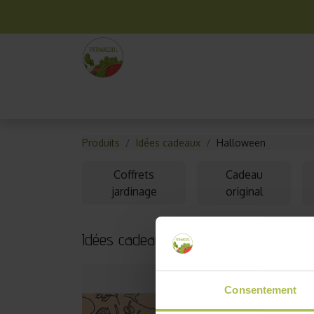
La box mensuelle
Kit jardinage
Idées cade
Produits
Idées cadeaux
Halloween
Coffrets
Cadeau
jardinage
original
Idées cadeaux pour Halloween au jar
Consentement