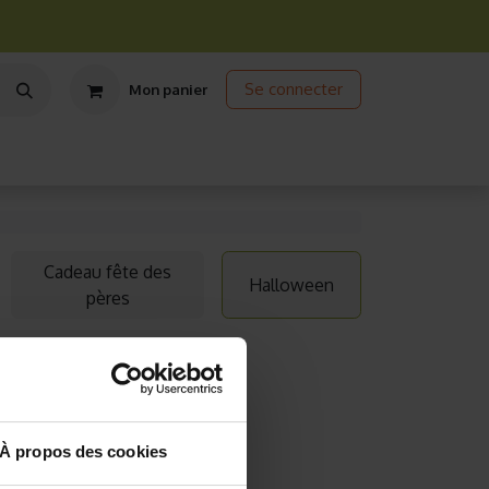
Se connecter
Mon panier
ts
Jardinage écologique
Jardinage sous abris
Promos
Cadeau fête des
Halloween
pères
À propos des cookies