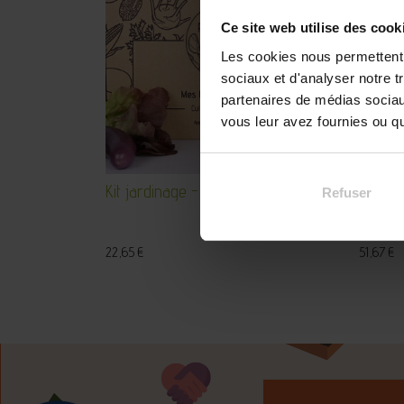
Ce site web utilise des cook
Les cookies nous permettent d
sociaux et d'analyser notre t
partenaires de médias sociaux
vous leur avez fournies ou qu'
Kit jardinage - Mes légumes insolites
Nichoi
Refuser
22,65
€
51,67
€