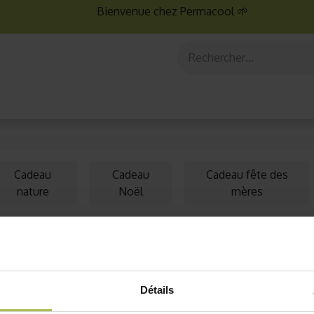
Bienvenue chez Permacool 🌱
aux
Graines bio
Jardinage au potager
Jardinage en po
Cadeau
Cadeau
Cadeau fête des
nature
Noël
mères
din
Détails