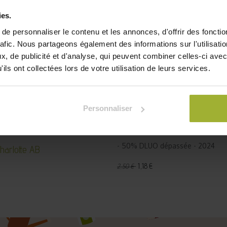
ies.
e personnaliser le contenu et les annonces, d'offrir des fonctio
rafic. Nous partageons également des informations sur l'utilisati
, de publicité et d'analyse, qui peuvent combiner celles-ci avec
ils ont collectées lors de votre utilisation de leurs services.
Personnaliser
Blette Charlotte AB - DL
- 50% DLUO dépassée - 2024
Charlotte AB
1,18
€
2,50
€