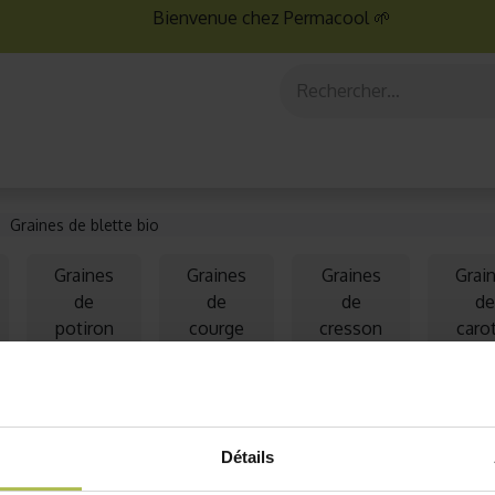
Bienvenue chez Permacool 🌱
aux
Graines bio
Jardinage au potager
Jardinage en po
Graines de blette bio
Graines
Graines
Graines
Grai
de
de
de
de
potiron
courge
cresson
caro
bio
bio
bio
bi
Détails
Épuisé