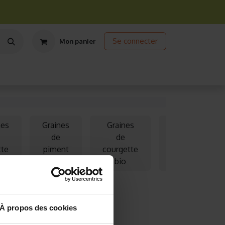
Se connecter
Mon panier
ts
Jardinage écologique
Jardinage sous abris
Promos
nes
Graines
Graines
Graines
de
de
de
tte
piment
courgette
haricot
o
bio
bio
bio
À propos des cookies