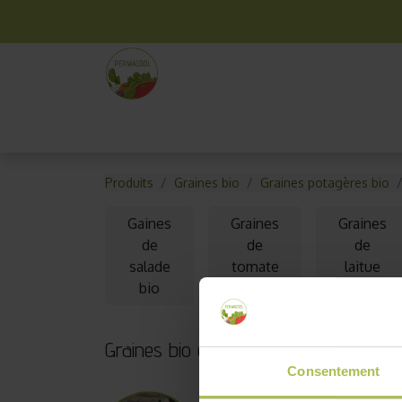
La box mensuelle
Kit jardinage
Idées cade
Produits
Graines bio
Graines potagères bio
Gaines
Graines
Graines
de
de
de
salade
tomate
laitue
bio
bio
bio
Graines bio de blette
Consentement