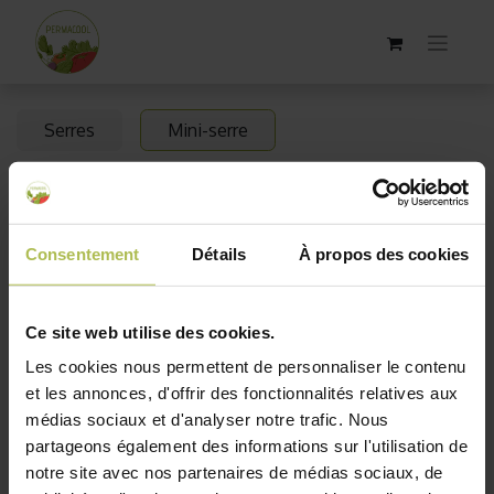
Serres
Mini-serre
Mini serre de jardin
Consentement
Détails
À propos des cookies
Découvrez notre sélection de mini-serres conçues pour
faciliter la culture de vos plantes, que vous soyez jardinier
débutant ou expérimenté. Sur cette page, vous trouverez
Ce site web utilise des cookies.
des modèles adaptés à tous les espaces, qu'il s'agisse de
Les cookies nous permettent de personnaliser le contenu
petits balcons ou de grands jardins. Nos mini-serres
et les annonces, d'offrir des fonctionnalités relatives aux
offrent une protection optimale contre les intempéries et
médias sociaux et d'analyser notre trafic. Nous
favorisent une croissance saine, tout en étant faciles à
partageons également des informations sur l'utilisation de
installer et à entretenir. Faites le choix idéal pour
notre site avec nos partenaires de médias sociaux, de
prolonger la saison de vos plantations et créer un