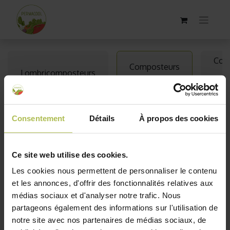
Com
Composteurs
Lombricomposteurs
en bois
cui
Composteurs en bois
Consentement
Détails
À propos des cookies
Découvrez notre gamme de composteurs en bois,
parfaits pour transformer vos déchets organiques en un
Ce site web utilise des cookies.
compost riche et nutritif. Conçus pour être robustes et
Les cookies nous permettent de personnaliser le contenu
esthétiques, ces composteurs s'intègrent parfaitement
et les annonces, d'offrir des fonctionnalités relatives aux
dans les jardins de toutes tailles. Chez Permacool, nous
médias sociaux et d'analyser notre trafic. Nous
vous proposons des solutions durables et écologiques
partageons également des informations sur l'utilisation de
pour un jardinage respectueux de l'environnement. Pour
notre site avec nos partenaires de médias sociaux, de
compléter votre équipement, explorez nos solutions de