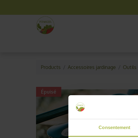
La box mensuelle
Kit jardinage
Idées cade
Products
Accessoires jardinage
Outils
Épuisé
Consentement