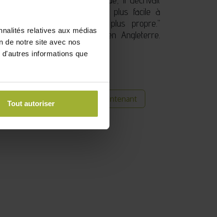
un arrosoir qui est beaucoup plus facile à
r, tout en étant beaucoup plus propre."
nnalités relatives aux médias
e grande qualité. Fabriqué en Angleterre.
on de notre site avec nos
-dessous.
 d'autres informations que
Acheter maintenant
 commande
Tout autoriser
its