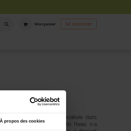
Se connecter
Mon panier
ts
Jardinage écologique
Jardinage sous abris
Promos
 / Retour jusqu'à 14 jours
(2 avis)
a plus ancienne société spécialisée dans
À propos des cookies
 cet arrosoir imaginé par John Haws n'a
plus de 130 ans ! À l'époque, il décrivait