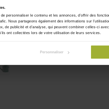
ainsi sa création "C'est 
ies.
transporter et à bascule
e personnaliser le contenu et les annonces, d'offrir des fonctio
Craquez pour ce produit d
rafic. Nous partageons également des informations sur l'utilisati
Gamme complète et avis ci
, de publicité et d'analyse, qui peuvent combiner celles-ci avec
ils ont collectées lors de votre utilisation de leurs services.
54,92
€
TVA comprise
Je
Personnaliser
Ajouter à la liste de souha