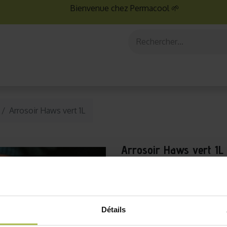
Bienvenue chez Permacool 🌱
aux
Graines bio
Jardinage au potager
Jardinage en po
Arrosoir Haws vert 1L
Arrosoir Haws vert 1L
Expédition en 24h (jours ouvrés)
Haws, créé en 1884 est l
Détails
l'arrosage. Le design de
presque pas changé depuis 