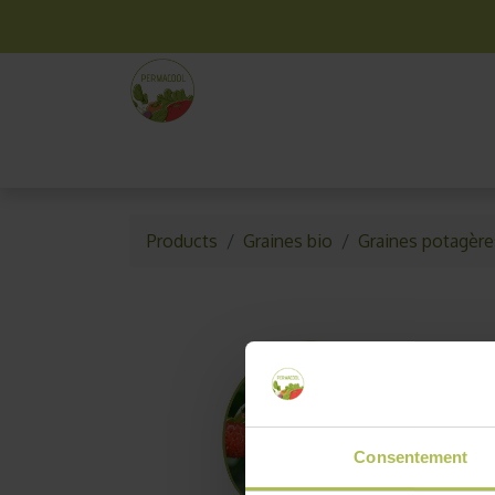
La box mensuelle
Kit jardinage
Idées cade
Products
Graines bio
Graines potagère
Consentement