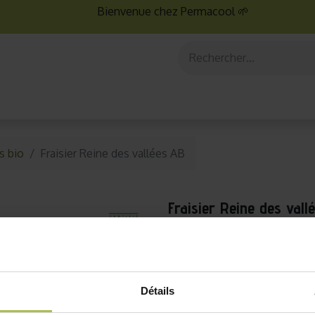
Bienvenue chez Permacool 🌱
aux
Graines bio
Jardinage au potager
Jardinage en po
s bio
Fraisier Reine des vallées AB
Fraisier Reine des vall
Le fraisier Reine des vallé
En effet, il peut fleurir et
variété qui produit de pet
Détails
robustes et résistants, s'a
sont faciles à cultiver