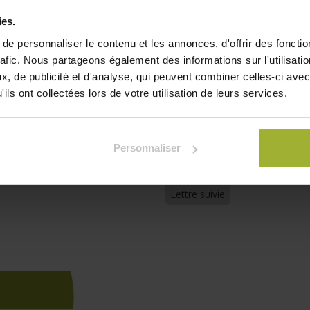
production optimale, plant
ies.
matière organique, avec une
e personnaliser le contenu et les annonces, d'offrir des fonctio
Description complète ci-de
rafic. Nous partageons également des informations sur l'utilisati
, de publicité et d'analyse, qui peuvent combiner celles-ci avec
3,03
€
ils ont collectées lors de votre utilisation de leurs services.
TVA comprise
Je
Personnaliser
Ajouter à la liste de souha
Lettre suivie