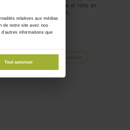
ez-les dans un sol bien drainé et riche en
 bonne exposition à la lumière.
nnalités relatives aux médias
ssous.
on de notre site avec nos
 d'autres informations que
Acheter maintenant
 commande
Tout autoriser
its