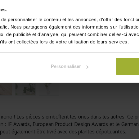
60 jours en hiver. De l'en
ies.
plantes pendant 2 ans.
e personnaliser le contenu et les annonces, d'offrir des fonctio
135,42
€
rafic. Nous partageons également des informations sur l'utilisati
TVA comprise
, de publicité et d'analyse, qui peuvent combiner celles-ci avec
ils ont collectées lors de votre utilisation de leurs services.
Je
Ajouter à la liste de souha
Personnaliser
Chrono ! Les pièces s’emboîtent les unes dans les autres. Ce pr
ign : IF Awards, European Product Design Awards et le Germa
 peut également être livré avec des plantes dépolluantes.