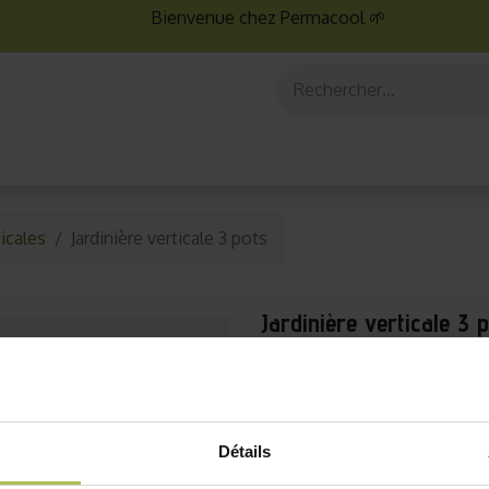
Bienvenue chez Permacool 🌱
aux
Graines bio
Jardinage au potager
Jardinage en po
ticales
Jardinière verticale 3 pots
Jardinière verticale 3 
Ce produit est envoyé sé
jours ouvrés en France mét
Cette jardinière verticale d
Détails
vos plantes d’intérieur 
automatique permet d’irrig