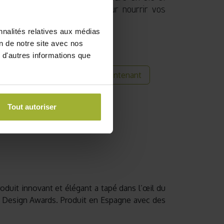
grais est également fourni pour nourrir vos
nnalités relatives aux médias
on de notre site avec nos
 d'autres informations que
Acheter maintenant
 commande
its
Tout autoriser
oduit innovant et élégant a tapé dans l’œil du
n Design Awards. Produit en Espagne avec des