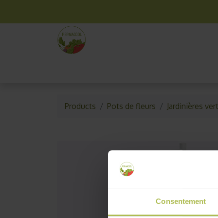
La box mensuelle
Kit jardinage
Idées cade
Products
Pots de fleurs
Jardinières ver
Consentement