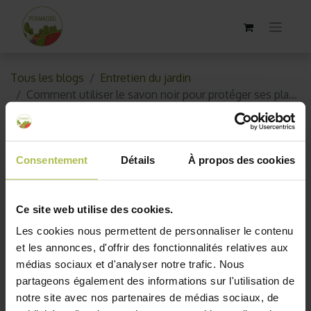
Tous les blogs
Entretien du jardin
Comment utiliser le savon noir pour protéger ses plantes ?
Comment utiliser le savon noir
pour protéger ses plantes ?
Consentement
Détails
À propos des cookies
18 janvier 2021
par
AKO10_old
Ce site web utilise des cookies.
Les cookies nous permettent de personnaliser le contenu
et les annonces, d'offrir des fonctionnalités relatives aux
médias sociaux et d'analyser notre trafic. Nous
partageons également des informations sur l'utilisation de
notre site avec nos partenaires de médias sociaux, de