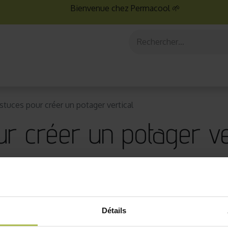
Bienvenue chez Permacool 🌱
aux
Graines bio
Jardinage au potager
Jardinage en po
astuces pour créer un potager vertical
r créer un potager ver
Détails