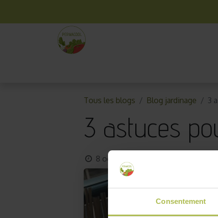
La box mensuelle
Kit jardinage
Idées cade
Tous les blogs
Blog jardinage
3 
3 astuces pou
8 octobre 2017
par
AKO10_old
Consentement