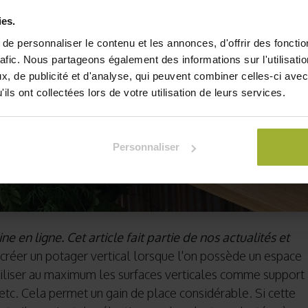
ies.
e personnaliser le contenu et les annonces, d'offrir des fonctio
rafic. Nous partageons également des informations sur l'utilisati
, de publicité et d'analyse, qui peuvent combiner celles-ci avec
ils ont collectées lors de votre utilisation de leurs services.
Personnaliser
ne en ligne. Cet article fait partie de nos actualités et
e créer un potager vertical lorsque l'on possède un espace
'utiliser au maximum les surfaces verticales comme support
r etc. Cela permet un gain de place considérable. Si cette