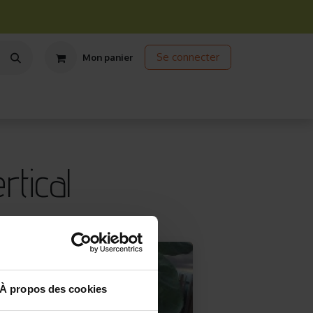
Se connecter
Mon panier
ts
Jardinage écologique
Jardinage sous abris
Promos
tical
À propos des cookies