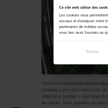
Ce site web utilise des cook
Les cookies nous permettent d
sociaux et d'analyser notre t
partenaires de médias sociaux
vous leur avez fournies ou qu'
Refuser
Permacool
est une jardinerie urbai
conseils.
Il peut être intéressant d
réduit pour jardiner. L'idée étant d
de culture : murs, palettes, escalie