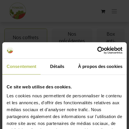
Nos
Box
Nos coffrets
précédentes
anti-
thématiques
box
gaspi
Nos coffrets thématiques
Consentement
Détails
À propos des cookies
Découvrez nos
coffrets de jardinage thématiques
pour
une expérience
unique
et
enrichissante
. Chaque kit
Ce site web utilise des cookies.
comprend 5 sachets de graines, du terreau, un livret
Les cookies nous permettent de personnaliser le contenu
illustré et une surprise horticole. Parcourez notre gamme
et les annonces, d'offrir des fonctionnalités relatives aux
complète de kits de jardinage et explorez également
nos
médias sociaux et d'analyser notre trafic. Nous
précédentes box
, envoyées chaque mois à nos abonnés
partageons également des informations sur l'utilisation de
pour une inspiration continue et des découvertes florales
notre site avec nos partenaires de médias sociaux, de
inédites.