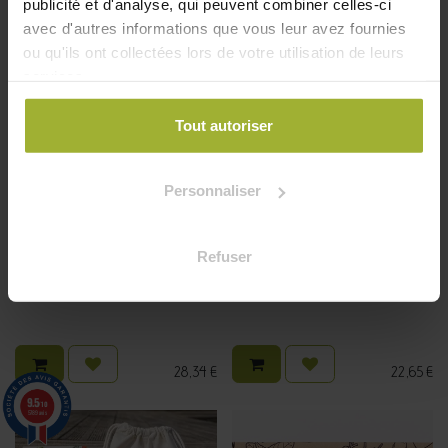
publicité et d'analyse, qui peuvent combiner celles-ci
avec d'autres informations que vous leur avez fournies
ou qu'ils ont collectées lors de votre utilisation de leurs
services.
Tout autoriser
Personnaliser
Refuser
Kit jardinage - Mon potager
Kit jardinage - Mon petit
permacole
jardinier
28,34
€
22,65
€
9.5
/10
5789 avis