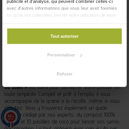
publicité et d'analyse, qui peuvent combiner celles-ci
avec d'autres informations que vous leur avez fournies
ou qu'ils ont collectées lors de votre utilisation de leurs
services.
Tout autoriser
Personnaliser
Kit jardinage - Les légumes du soleil
Cultivez facilement vos légumes d’été !
Envie de récolter des légumes savoureux, colorés et
Refuser
gorgés de soleil ? Le kit de jardinage
« Les légumes
du soleil »
est idéal pour démarrer votre potager en
toute simplicité. Complet et prêt à l’emploi, il vous
accompagne de la graine à la récolte, même si vous
débutez.. Vous y trouverez également un guide
pratique rédigé par nos experts, du compost 100%
9.5
/10
5788 avis
naturel et 10 pastilles de coco pour lancer vos semis
dès réception. Le tout, préparé avec soin à Lille par