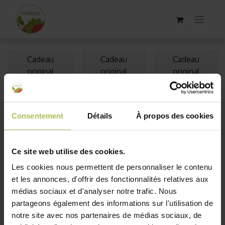
Cadeau
Cadeau
Cadeau
original
original
original
homme
femme
enfant
Cadeau original
Consentement
Détails
À propos des cookies
Si vous cherchez un cadeau original, nous vous
proposons une sélection variée pour toutes les
Ce site web utilise des cookies.
occasions. Vous y trouverez des idées cadeaux uniques,
Les cookies nous permettent de personnaliser le contenu
que ce soit pour
hommes
,
femmes
ou
enfants
. Que ce
et les annonces, d'offrir des fonctionnalités relatives aux
soit pour un anniversaire, une fête ou tout autre
médias sociaux et d'analyser notre trafic. Nous
événement, Permacool vous aide à dénicher le présent
partageons également des informations sur l'utilisation de
parfait.
notre site avec nos partenaires de médias sociaux, de