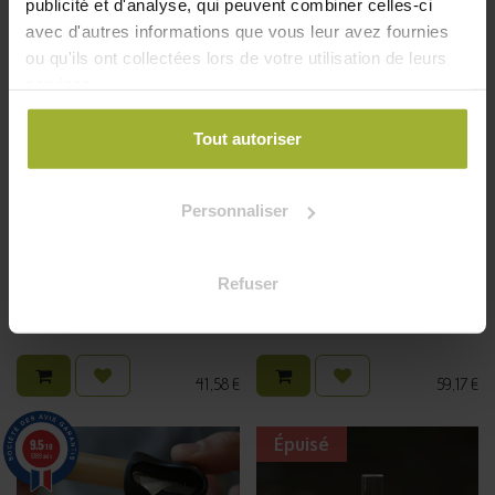
publicité et d'analyse, qui peuvent combiner celles-ci
avec d'autres informations que vous leur avez fournies
ou qu'ils ont collectées lors de votre utilisation de leurs
services.
Tout autoriser
Personnaliser
Pot pour plantes autonome
Refuser
George
Tablier de jardinage Ben
41,58
€
59,17
€
Épuisé
9.5
/10
5789 avis