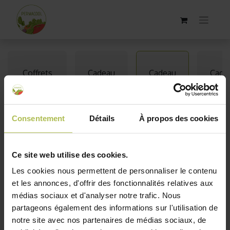
Coffrets
Cadeau
Cadeau
Cade
jardinage
original
nature
Noë
Consentement
Détails
À propos des cookies
Cadeau nature
Vous recherchez un cadeau sur le thème de la nature ?
Ce site web utilise des cookies.
Permacool propose une sélection de présents parfaits
Les cookies nous permettent de personnaliser le contenu
pour reconnecter vos proches à l'environnement. Que ce
et les annonces, d'offrir des fonctionnalités relatives aux
soit pour se lancer dans un compost, limiter les déchets,
médias sociaux et d'analyser notre trafic. Nous
créer un potager en ville, attirer les oiseaux ou encore
partageons également des informations sur l'utilisation de
créer un terrarium, vous trouverez des idées inspirantes.
notre site avec nos partenaires de médias sociaux, de
Idéal pour Noël
, notre sélection spéciale vous permet