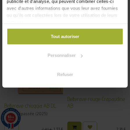
Betterave noire d’Égypte AB
publicité et d'analyse, qui peuvent combiner celles-ci
avec d'autres informations que vous leur avez fournies
Betterave chioggia AB
ou qu'ils ont collectées lors de votre utilisation de leurs
services.
2,65
€
2,18
€
Tout autoriser
Épuisé
Personnaliser
Refuser
Betterave rouge Crapaudine
Betterave chioggia AB DL
AB
DLUO dépassée (2025)
9.5
/10
5789 avis
1,33
€
2,18
€
2,80
€