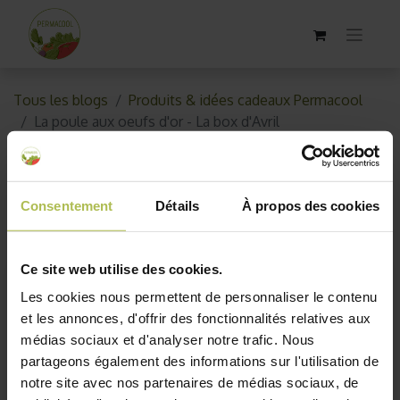
Tous les blogs
Produits & idées cadeaux Permacool
La poule aux oeufs d'or - La box d'Avril
La poule aux oeufs d'or - La
box d'Avril
Consentement
Détails
À propos des cookies
23 avril 2025
par
Permacool
Ce site web utilise des cookies.
Les cookies nous permettent de personnaliser le contenu
et les annonces, d'offrir des fonctionnalités relatives aux
médias sociaux et d'analyser notre trafic. Nous
partageons également des informations sur l'utilisation de
notre site avec nos partenaires de médias sociaux, de