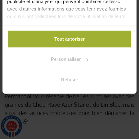
publicité et d'analyse, qui peuvent combiner celles-ci
avec d'autres informations que vous leur avez fournies
ou qu'ils ont collectées lors de votre utilisation de leurs
services.
Tout autoriser
Personnaliser
Le printemps pointe le bout de son nez, et avec lui,
l’envie de remettre les mains dans la terre ! En mars,
le potager se réveille doucement et demande
Refuser
quelques soins particuliers. Ce mois-ci, la
Box
Permacool
vous réserve de belles surprises avec des
graines de Chou-Rave Azur Star et de Lin Bleu
, mais
aussi des astuces précieuses pour bien démarrer la
saison. 🌸
9.5
/10
5788 avis