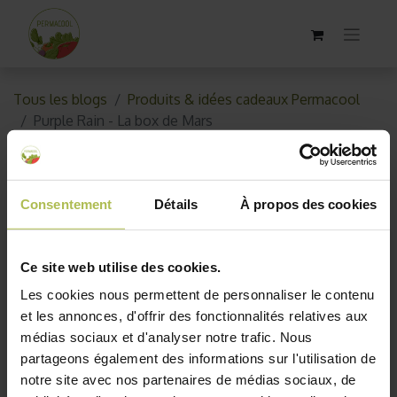
Tous les blogs
Produits & idées cadeaux Permacool
Purple Rain - La box de Mars
Purple Rain - La box de Mars
Consentement
Détails
À propos des cookies
17 mars 2025
par
Permacool
Ce site web utilise des cookies.
Les cookies nous permettent de personnaliser le contenu
et les annonces, d'offrir des fonctionnalités relatives aux
médias sociaux et d'analyser notre trafic. Nous
partageons également des informations sur l'utilisation de
notre site avec nos partenaires de médias sociaux, de