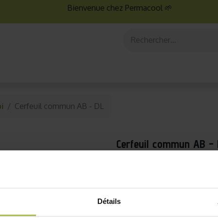
Bienvenue chez Permacool 🌱
aux
Graines bio
Jardinage au potager
Jardinage en po
i
Cerfeuil commun AB - DL
Cerfeuil commun AB -
- 50% DLUO dépassée - 202
Découvrez notre sélection 
seconde chance !
Détails
Saviez-vous que la menti