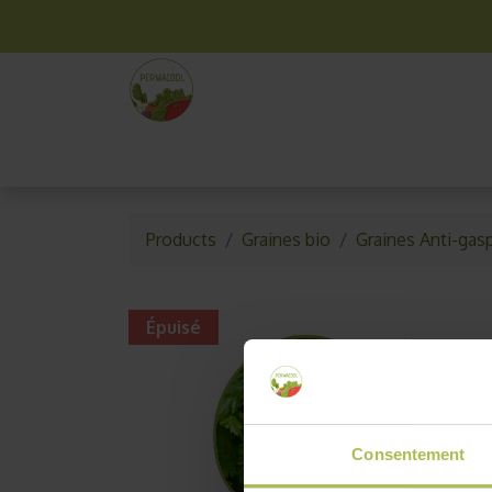
La box mensuelle
Kit jardinage
Idées cade
Products
Graines bio
Graines Anti-gasp
Épuisé
Consentement