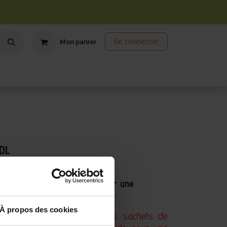
Se connecter
Mon panier
ts
Jardinage écologique
Jardinage sous abris
Promos
 DL
4
unique de graines prêtes pour une
À propos des cookies
on "à utiliser avant" sur vos sachets de