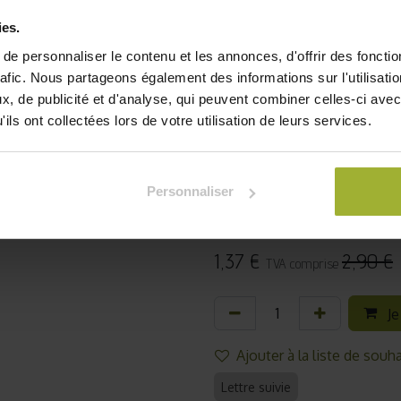
graines n'est pas une limi
germination optimale. Notre
ies.
seconde vie à ces tréso
e personnaliser le contenu et les annonces, d'offrir des fonctio
également de bénéficier de 
rafic. Nous partageons également des informations sur l'utilisati
, de publicité et d'analyse, qui peuvent combiner celles-ci avec
Le cerfeuil fait partie avec
ils ont collectées lors de votre utilisation de leurs services.
des fines herbes. Fineme
dégagent rapidement les pa
bisannuelle, ressemble d’a
Personnaliser
différence que ses feuilles
toutes nos
graines aromati
1,37
€
2,90
€
TVA comprise
Je
Ajouter à la liste de souha
Lettre suivie