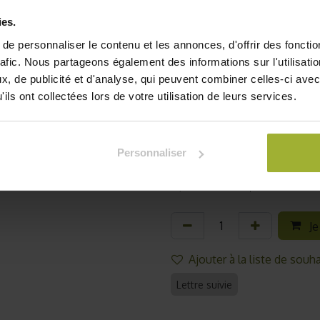
en pleine terre, il relèvera 
ies.
dessous les avis de nos jar
e personnaliser le contenu et les annonces, d'offrir des fonctio
professeur d'horticulture.
rafic. Nous partageons également des informations sur l'utilisati
basilic parmi notre sélectio
, de publicité et d'analyse, qui peuvent combiner celles-ci avec
Env. 80graines / sachet
ils ont collectées lors de votre utilisation de leurs services.
Certifié AB par Ecocert
Période de semis : mars à juillet
Expédition le lendemain de l'acha
Personnaliser
2,18
€
TVA comprise
Je
Ajouter à la liste de souha
Lettre suivie