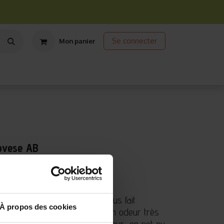
Se connecter
Mon panier
ts
Jardinage écologique
Jardinage sous abris
Promos
novese AB
 / Retour jusqu'à 14 jours
(35 avis)
ncontournable du potager. Il nous fait
À propos des cookies
talie, grâce à son goût et son odeur très
er en intérieur comme en extérieur, en pot ou