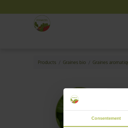
La box mensuelle
Kit jardinage
Idées cade
Products
Graines bio
Graines aromatiq
Consentement