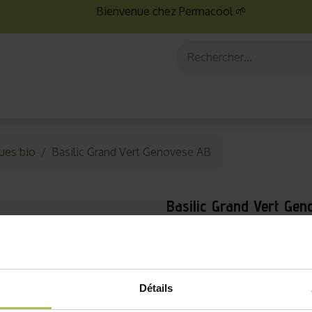
Bienvenue chez Permacool 🌱
aux
Graines bio
Jardinage au potager
Jardinage en po
ues bio
Basilic Grand Vert Genovese AB
Basilic Grand Vert Ge
Expédition en 24h (jours ouvrés)
Le Basilic grand vert est l’i
Détails
immédiatement voyager en I
prononcés ! Facile à cultiv