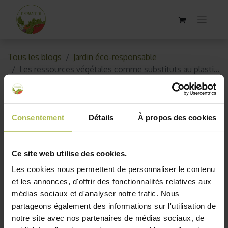
Tous les blogs
Jardin éco-responsable
Les ressources végétales comme substituts au plastique
Les ressources végétales
comme substituts au plastique
Consentement
Détails
À propos des cookies
25 juillet 2019
par
AKO10_old
Ce site web utilise des cookies.
Les cookies nous permettent de personnaliser le contenu
et les annonces, d'offrir des fonctionnalités relatives aux
médias sociaux et d'analyser notre trafic. Nous
partageons également des informations sur l'utilisation de
notre site avec nos partenaires de médias sociaux, de