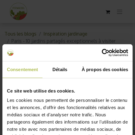
Tous les blogs
Inspiration jardinage
Paris - 10 jardins partagés exceptionnels à visiter
Paris - 10 jardins partagés
exceptionnels à visiter
Consentement
Détails
À propos des cookies
15 janvier 2019
par
AKO10_old
Ce site web utilise des cookies.
Les cookies nous permettent de personnaliser le contenu
et les annonces, d'offrir des fonctionnalités relatives aux
médias sociaux et d'analyser notre trafic. Nous
partageons également des informations sur l'utilisation de
notre site avec nos partenaires de médias sociaux, de