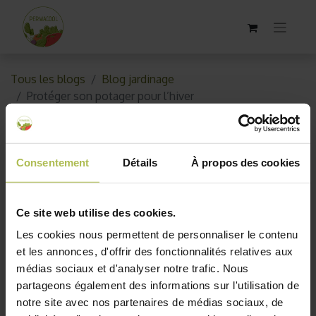
Tous les blogs
Blog jardinage
Protéger son potager pour l’hiver
Protéger son potager pour l’hiver
Consentement
Détails
À propos des cookies
31 octobre 2017
par
AKO10_old
Ce site web utilise des cookies.
Les cookies nous permettent de personnaliser le contenu
et les annonces, d'offrir des fonctionnalités relatives aux
médias sociaux et d'analyser notre trafic. Nous
partageons également des informations sur l'utilisation de
notre site avec nos partenaires de médias sociaux, de