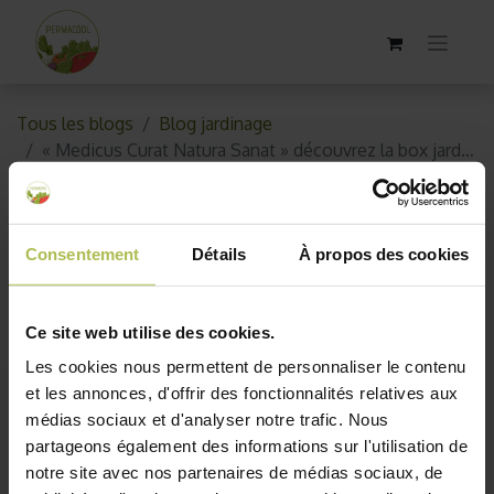
Tous les blogs
Blog jardinage
« Medicus Curat Natura Sanat » découvrez la box jardinage d'août
« Medicus Curat Natura Sanat »
découvrez la box jardinage
Consentement
Détails
À propos des cookies
d'août
Ce site web utilise des cookies.
28 août 2019
par
AKO10_old
Les cookies nous permettent de personnaliser le contenu
et les annonces, d'offrir des fonctionnalités relatives aux
médias sociaux et d'analyser notre trafic. Nous
partageons également des informations sur l'utilisation de
notre site avec nos partenaires de médias sociaux, de