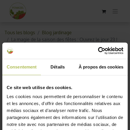
Tous les blogs
Blog jardinage
La magie de la saison des fêtes : Ouvrez le jour 23 !
La magie de la saison des fêtes
: Ouvrez le jour 23 !
Consentement
Détails
À propos des cookies
23 décembre 2023
par
AKO10_old
Ce site web utilise des cookies.
Les cookies nous permettent de personnaliser le contenu
et les annonces, d'offrir des fonctionnalités relatives aux
médias sociaux et d'analyser notre trafic. Nous
partageons également des informations sur l'utilisation de
notre site avec nos partenaires de médias sociaux, de