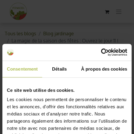
Tous les blogs
Blog jardinage
La magie de la saison des fêtes : Ouvrez le jour 11 !
La magie de la saison des fêtes
: Ouvrez le jour 11 !
Consentement
Détails
À propos des cookies
11 décembre 2023
par
AKO10_old
Ce site web utilise des cookies.
Les cookies nous permettent de personnaliser le contenu
et les annonces, d'offrir des fonctionnalités relatives aux
médias sociaux et d'analyser notre trafic. Nous
partageons également des informations sur l'utilisation de
notre site avec nos partenaires de médias sociaux, de