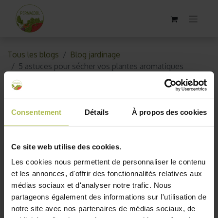
Tous les blogs
Blog jardinage
5 astuces pour sécher vos plantes aromatiques
5 astuces pour sécher vos
plantes aromatiques
Consentement
Détails
À propos des cookies
2 janvier 2019
par
AKO10_old
Ce site web utilise des cookies.
Les cookies nous permettent de personnaliser le contenu
et les annonces, d'offrir des fonctionnalités relatives aux
médias sociaux et d'analyser notre trafic. Nous
partageons également des informations sur l'utilisation de
notre site avec nos partenaires de médias sociaux, de