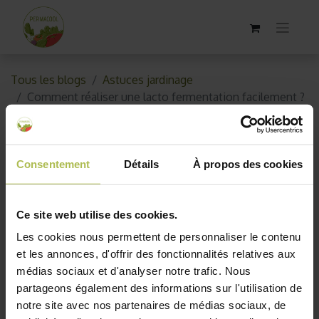
Tous les blogs
Astuces jardinage
Comment réaliser une lacto fermentation facilement ?
Comment réaliser une lacto
fermentation facilement ?
Consentement
Détails
À propos des cookies
1 septembre 2021
par
AKO10_old
Ce site web utilise des cookies.
Les cookies nous permettent de personnaliser le contenu
et les annonces, d'offrir des fonctionnalités relatives aux
médias sociaux et d'analyser notre trafic. Nous
partageons également des informations sur l'utilisation de
notre site avec nos partenaires de médias sociaux, de