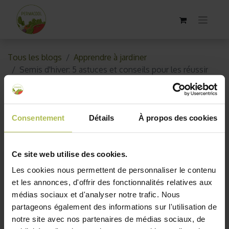
Tous les blogs
Apprendre à jardiner
Semis d'hiver: 5 astuces et conseils pour les réussir
Semis d'hiver: 5 astuces et
conseils pour les réussir
Consentement
Détails
À propos des cookies
11 février 2019
par
AKO10_old
Ce site web utilise des cookies.
Les cookies nous permettent de personnaliser le contenu
et les annonces, d'offrir des fonctionnalités relatives aux
médias sociaux et d'analyser notre trafic. Nous
partageons également des informations sur l'utilisation de
notre site avec nos partenaires de médias sociaux, de