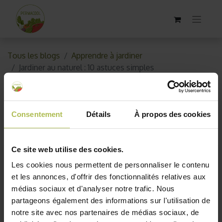
Tous les blogs
Apprendre à jardiner
Jardiner au naturel : 10 astuces simples
Jardiner au naturel : 10 astuces
simples
Consentement
Détails
À propos des cookies
13 juin 2021
par
AKO10_old
Ce site web utilise des cookies.
Les cookies nous permettent de personnaliser le contenu
et les annonces, d'offrir des fonctionnalités relatives aux
médias sociaux et d'analyser notre trafic. Nous
partageons également des informations sur l'utilisation de
notre site avec nos partenaires de médias sociaux, de