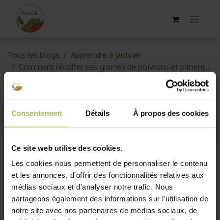
Tous les blogs
Apprendre à jardiner
Comment récolter ses graines de poivrons et piments ?
Comment récolter ses graines
de poivrons et piments ?
Consentement
Détails
À propos des cookies
9 juillet 2018
par
AKO10_old
Ce site web utilise des cookies.
Les cookies nous permettent de personnaliser le contenu
et les annonces, d'offrir des fonctionnalités relatives aux
médias sociaux et d'analyser notre trafic. Nous
partageons également des informations sur l'utilisation de
notre site avec nos partenaires de médias sociaux, de