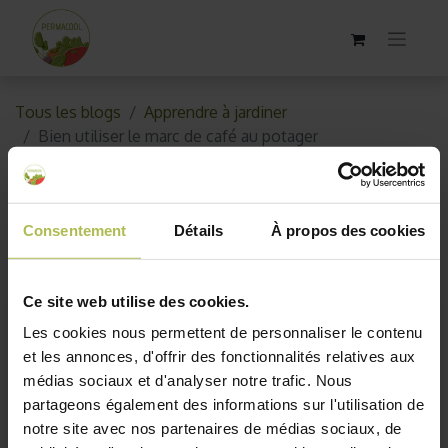
Tous les blogs
Apprendre à jardiner
Bien utiliser le marc de café au potager
Bien utiliser le marc de café au
potager
Consentement
Détails
À propos des cookies
24 janvier 2018
par
AKO10_old
Ce site web utilise des cookies.
Les cookies nous permettent de personnaliser le contenu
et les annonces, d'offrir des fonctionnalités relatives aux
médias sociaux et d'analyser notre trafic. Nous
partageons également des informations sur l'utilisation de
notre site avec nos partenaires de médias sociaux, de