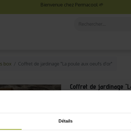
Bienvenue chez Permacool 🌱
aux
Graines bio
Jardinage au potager
Jardinage en po
s box
Coffret de jardinage "La poule aux oeufs d'or"
Coffret de jardinage "L
+ 1 sachet de graines anti-gasp
Transformez votre jardin e
ronde bio
, une variété an
décorative. Parfaite pour l
Détails
poule aux œufs d’or. As