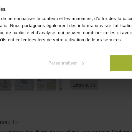
élégants, qui attireront abei
champêtre et symbolique po
ies.
e personnaliser le contenu et les annonces, d'offrir des fonctio
Alors n'attendez plus !
rafic. Nous partageons également des informations sur l'utilisati
mois,
consulter notre abon
, de publicité et d'analyse, qui peuvent combiner celles-ci avec
ils ont collectées lors de votre utilisation de leurs services.
14,22
€
TVA comprise
Je
Personnaliser
Ajouter à la liste de souha
Lettre suivie
oeuf bio