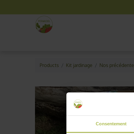
La box mensuelle
Kit jardinage
Idées cade
Products
Kit jardinage
Nos précédente
Consentement