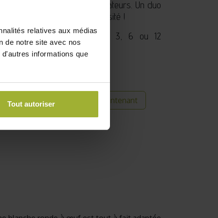
lles, oiseaux et autres pollinisateurs. Un duo
ur semer beauté et biodiversité !
nnalités relatives aux médias
 Pour offrir un abonnement 3, 6 ou 12
on de notre site avec nos
nement de box jardinage.
 d'autres informations que
Acheter maintenant
 commande
Tout autoriser
its