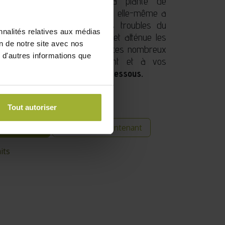
toires. L’huile extraite de la plante de
e la peau, tandis que la plante elle-même a
nt le stress, l’anxiété et les troubles du
nnalités relatives aux médias
force le système immunitaire et atténue les
on de notre site avec nos
rémenstruel (SPM). Activez ces nombreux
 d'autres informations que
porant à votre environnement et à vos
cription complète et avis ci-dessous.
Tout autoriser
Acheter maintenant
 commande
its