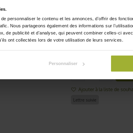
propriétés anti-inflamma
Primevère officinale apais
ies.
un effet calmant, réduisa
e personnaliser le contenu et les annonces, d'offrir des fonctio
sommeil. De plus, elle ren
rafic. Nous partageons également des informations sur l'utilisati
symptômes du syndrome p
, de publicité et d'analyse, qui peuvent combiner celles-ci avec
avantages en les incor
ils ont collectées lors de votre utilisation de leurs services.
habitudes quotidiennes.
Des
4,27
€
TVA comprise
Personnaliser
Je
Ajouter à la liste de souha
Lettre suivie