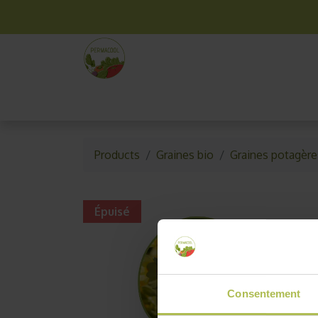
La box mensuelle
Kit jardinage
Idées cade
Products
Graines bio
Graines potagère
Épuisé
Consentement