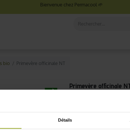
Bienvenue chez Permacool 🌱
aux
Graines bio
Jardinage au potager
Jardinage en po
s bio
Primevère officinale NT
Primevère officinale N
Reconnues pour leurs pro
inflammatoires, les graine
utilisées en herboristerie 
enrichir votre jardin de cou
Détails
bienfaits médicinaux, soute