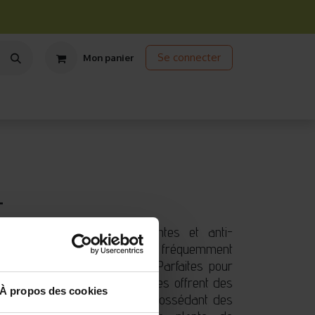
Se connecter
Mon panier
ts
Jardinage écologique
Jardinage sous abris
Promos
T
priétés médicinales apaisantes et anti-
s de Primevère officinale sont fréquemment
et en médecine traditionnelle. Parfaites pour
leur et de diversité, ces graines offrent des
À propos des cookies
nant la santé respiratoire et possédant des