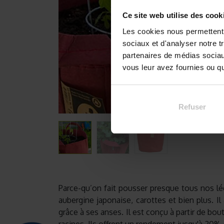
Ce site web utilise des cook
Les cookies nous permettent d
sociaux et d'analyser notre t
partenaires de médias sociaux
vous leur avez fournies ou qu'
Refuser
Parce-qu’on fait pousser presque tous nos lég
aubergine japonaise, carottes et bien plus. Il
grâce à ses anses. Il est conçu à partir de b