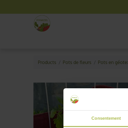
La box mensuelle
Kit jardinage
Idées cade
Products
Pots de fleurs
Pots en géotex
Consentement