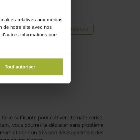
nnalités relatives aux médias
on de notre site avec nos
Acheter maintenant
 commande
 d'autres informations que
its
Tout autoriser
ille suffisante pour cultiver : tomate cerise,
sistant, vous pourrez le déplacer sans problème
 optimum et donc un très bon développement des