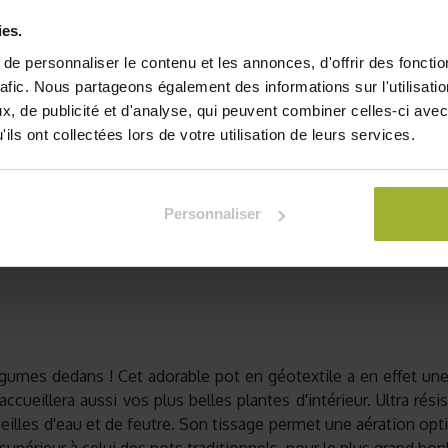
10,75
€
ies.
TVA comprise
e personnaliser le contenu et les annonces, d'offrir des fonctio
rafic. Nous partageons également des informations sur l'utilisati
Je
, de publicité et d'analyse, qui peuvent combiner celles-ci avec
ils ont collectées lors de votre utilisation de leurs services.
Ajouter à la liste de souha
Personnaliser
umes dedans ! Cet adorable pot en géotextile a en effet une ta
 accueillera aussi vos plus belles plantes d'intérieur. Ultra ré
outeilles d'eau et de feutre. Son tissage permet une aération