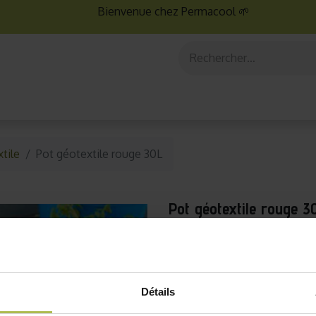
Bienvenue chez Permacool 🌱
aux
Graines bio
Jardinage au potager
Jardinage en po
tile
Pot géotextile rouge 30L
Pot géotextile rouge 3
Ce joli pot en géotextile 
extérieur. Sa contenance 
légumes et plantes d'intéri
Détails
4L
et
16L
.
Description comp