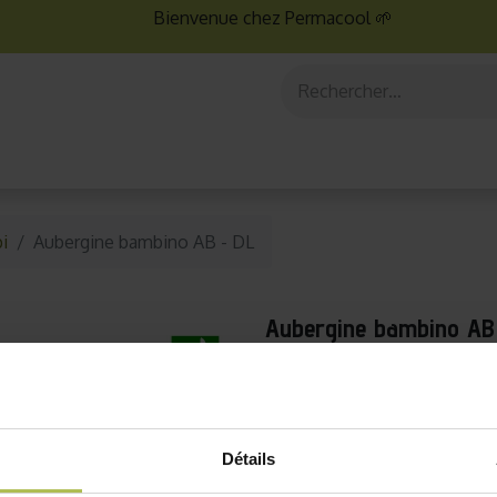
Bienvenue chez Permacool 🌱
aux
Graines bio
Jardinage au potager
Jardinage en po
i
Aubergine bambino AB - DL
Aubergine bambino AB
- 50% DLUO dépassée - 202
Découvrez notre sélection uniq
Saviez-vous que la mention "à u
Détails
une limite stricte, mais plutôt un