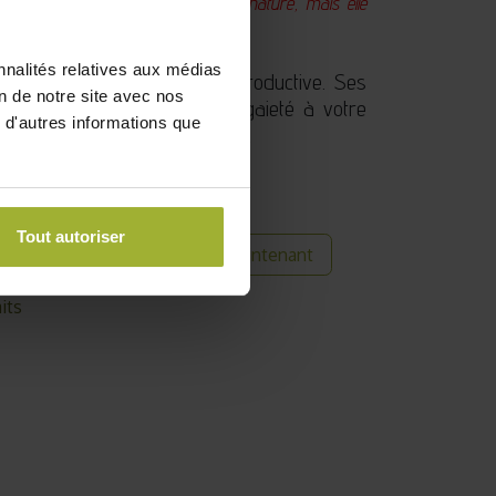
e seconde vie à ces trésors de la nature, mais elle
ier de tarifs avantageux !
nnalités relatives aux médias
ne magnifique variété très productive. Ses
on de notre site avec nos
ts apporteront une touche de gaieté à votre
 d'autres informations que
éditerranée à votre assiette !
Tout autoriser
Acheter maintenant
 commande
its