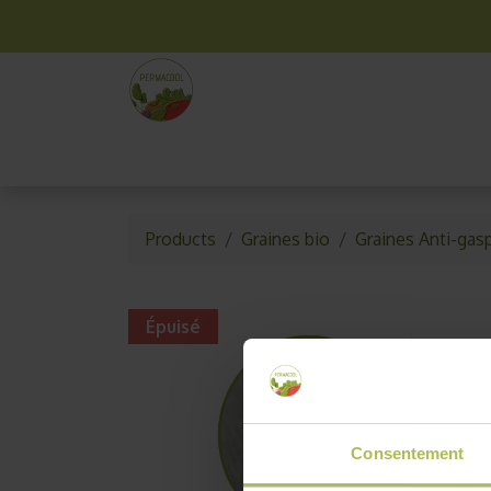
La box mensuelle
Kit jardinage
Idées cade
Products
Graines bio
Graines Anti-gasp
Épuisé
Consentement