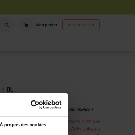
Se connecter
Mon panier
ts
Jardinage écologique
Jardinage sous abris
Promos
 - DL
4
ue de graines prêtes pour une seconde chance !
tiliser avant" sur vos sachets de graines n'est pas
À propos des cookies
 guide pou​r une germination optimale. Notre collection