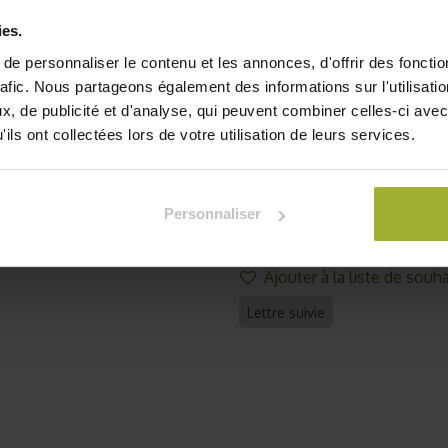
spéciale offre non seulement​ un
vous permet également de bénéfic
ies.
e personnaliser le contenu et les annonces, d'offrir des fonctio
L'aubergine bambino est u
rafic. Nous partageons également des informations sur l'utilisati
mini fruits ronds et viole
, de publicité et d'analyse, qui peuvent combiner celles-ci avec
extérieur et un parfum de m
ils ont collectées lors de votre utilisation de leurs services.
1,37
€
2,90
€
TVA comprise
Personnaliser
Je
Ajouter à la liste de souha
Lettre suivie