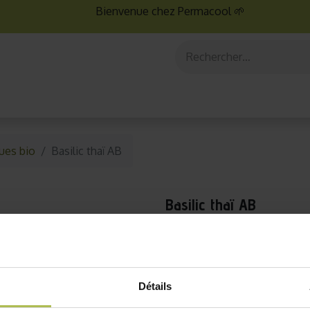
Bienvenue chez Permacool 🌱
aux
Graines bio
Jardinage au potager
Jardinage en po
ues bio
Basilic thaï AB
Basilic thaï AB
Expédition en 24h (jours ouvrés)
Le basilic thaï est originair
Détails
pointues ont un parfum de
montée à graine, les fleurs p