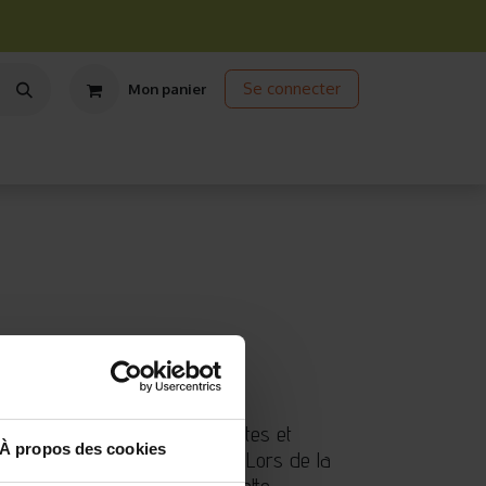
Se connecter
Mon panier
ts
Jardinage écologique
Jardinage sous abris
Promos
 / Retour jusqu'à 14 jours
(1 avis)
e de Thaïlande. Ses feuilles vertes et
À propos des cookies
basilic citronné
très agréable. Lors de la
rennent une jolie couleur violette.