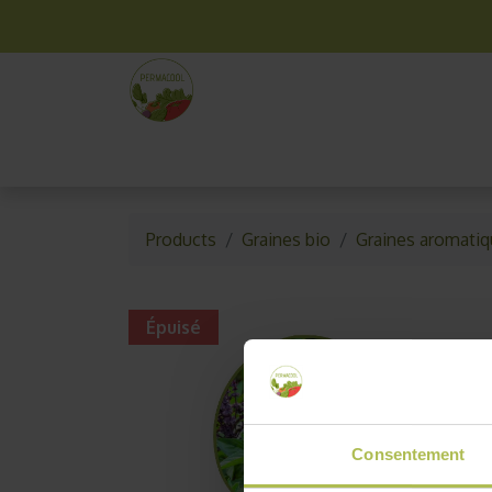
La box mensuelle
Kit jardinage
Idées cade
Products
Graines bio
Graines aromatiq
Épuisé
Consentement