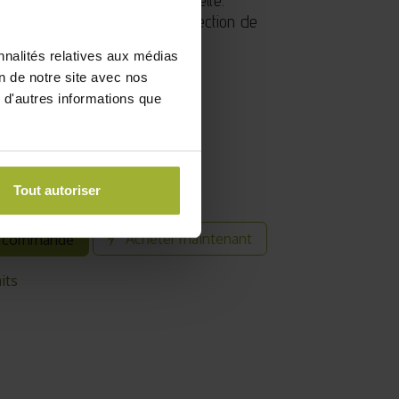
és de basilic parmi notre sélection de
nnalités relatives aux médias
0
on de notre site avec nos
 d'autres informations que
Tout autoriser
Acheter maintenant
 commande
its