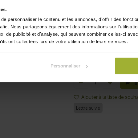
Retrouvez nos autres variét
ies.
graines originales bio.
e personnaliser le contenu et les annonces, d'offrir des fonctio
Nombre de graines / sachet : 10
rafic. Nous partageons également des informations sur l'utilisati
Graines certifiées AB
, de publicité et d'analyse, qui peuvent combiner celles-ci avec
Période de semis : février à juin
ils ont collectées lors de votre utilisation de leurs services.
Durée de la levée : 4 à 7 jours
2,75
€
TVA comprise
Personnaliser
Je
Ajouter à la liste de souha
Lettre suivie