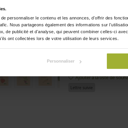
Le coffret contient égalem
ies.
pour des récoltes abondan
e personnaliser le contenu et les annonces, d'offrir des fonctio
votre semis dès la récepti
rafic. Nous partageons également des informations sur l'utilisati
AB par Ecocert et préparé
, de publicité et d'analyse, qui peuvent combiner celles-ci avec
situation de handicap.
Descri
ils ont collectées lors de votre utilisation de leurs services.
22,65
€
TVA comprise
Personnaliser
Je
Ajouter à la liste de souha
Lettre suivie