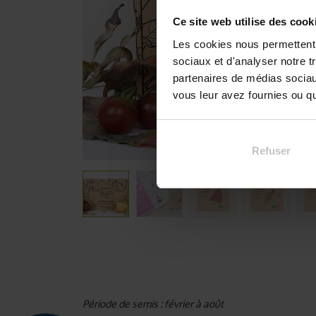
Ce site web utilise des cook
Les cookies nous permettent d
sociaux et d'analyser notre t
partenaires de médias sociaux
vous leur avez fournies ou qu'
Refuser
Période de semis : février à août