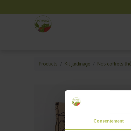
La box mensuelle
Kit jardinage
Idées cade
Products
Kit jardinage
Nos coffrets th
Consentement