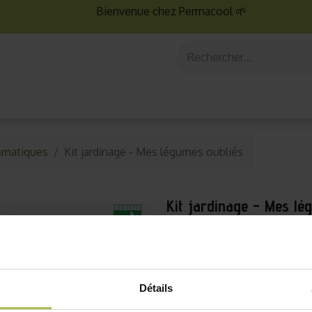
Bienvenue chez Permacool 🌱
aux
Graines bio
Jardinage au potager
Jardinage en po
ématiques
Kit jardinage - Mes légumes oubliés
Kit jardinage - Mes lé
Découvrez le kit jardinage e
Avec ce coffret de jard
Détails
ancienne bio
savoureux cu
conseils de nos experts en