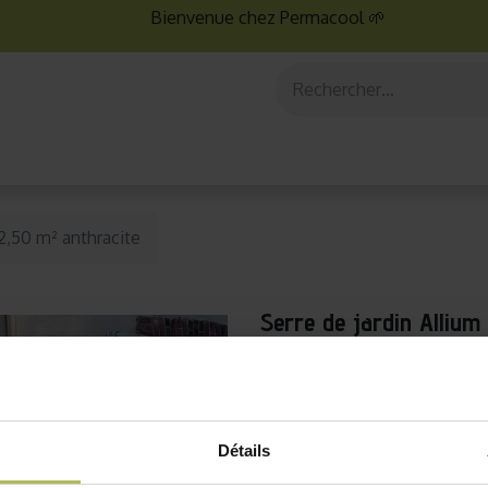
Bienvenue chez Permacool 🌱
aux
Graines bio
Jardinage au potager
Jardinage en po
 2,50 m² anthracite
Serre de jardin Allium
Produit disponible unique
Livraison seulement en F
sans frais possible,
contac
Détails
Cette serre de 2,5m² en v
légumes toute l’année. Avec