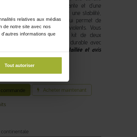
e dispose d’une porte coulissante et d’une
 plus facilement. Pour garantir une stabilité,
nnalités relatives aux médias
ont reliés aux profils(1) ce qui permet de
on de notre site avec nos
e la serre en cas de vents violents. Vous
 d'autres informations que
érer l’eau de pluie avec le kit de deux
est offert. Faites le choix du durable avec
ellente qualité.
Description détaillée et avis
Tout autoriser
Acheter maintenant
 commande
its
 continentale