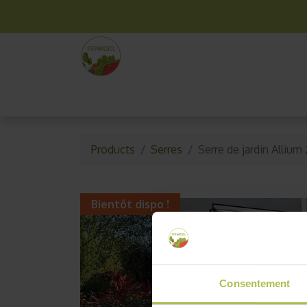
La box mensuelle
Kit jardinage
Idées cade
Products
Serres
Serre de jardin Allium
Bientôt dispo !
Consentement