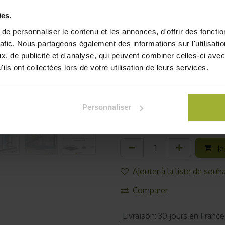
esthétique et qualité. Ell
ies.
lucarne de toit afin d’aérer
e personnaliser le contenu et les annonces, d'offrir des fonctio
deux renforts diagonales s
rafic. Nous partageons également des informations sur l'utilisati
renforcer la résistance d
, de publicité et d'analyse, qui peuvent combiner celles-ci avec
pouvez également, récup
ils ont collectées lors de votre utilisation de leurs services.
descentes de gouttière qui 
cette serre de jardin d'exc
ci-dessous.
Personnaliser
482,50
€
TVA comprise
Je
Ajouter à la liste de souha
Comparer
Livraison
:
30 jours en France