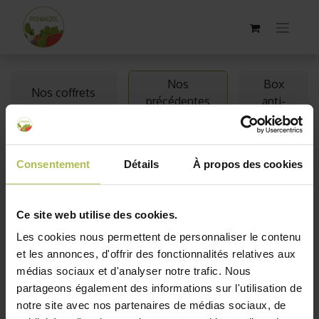
Nos
Box
Nos coffrets
précédentes
anti-
thématiques
box
gaspi
Nos précédentes box
Consentement
Détails
À propos des cookies
Vous voulez avoir un aperçu de ce que reçoivent les
jardiniers abonné(e)s à notre box jardinage ? Voici
Ce site web utilise des cookies.
quelques-unes de
nos précédentes box
vendues à
Les cookies nous permettent de personnaliser le contenu
l'unité sans abonnement. Retrouvez toute notre gamme
et les annonces, d'offrir des fonctionnalités relatives aux
de
Kit jardinage
médias sociaux et d'analyser notre trafic. Nous
partageons également des informations sur l'utilisation de
notre site avec nos partenaires de médias sociaux, de
Épuisé