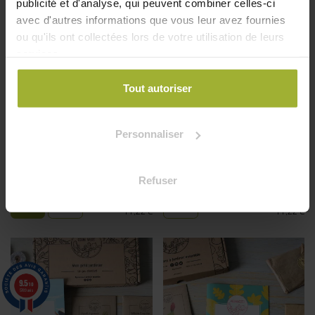
publicité et d'analyse, qui peuvent combiner celles-ci
avec d'autres informations que vous leur avez fournies
ou qu'ils ont collectées lors de votre utilisation de leurs
services.
Tout autoriser
Personnaliser
Coffret de jardinage "Choux
must go on"
Coffret de jardinage "L'été
+ 1 sachet anti-gaspi offert
indien"
Refuser
14,22
€
14,22
€
9.5
/10
5789 avis