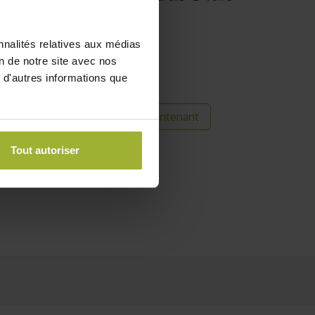
oduit et avis ci-dessous.
nnalités relatives aux médias
on de notre site avec nos
 d'autres informations que
Acheter maintenant
 commande
its
Tout autoriser