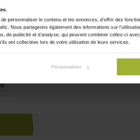
extérieur.
ies.
Description complète du pr
e personnaliser le contenu et les annonces, d'offrir des fonctio
rafic. Nous partageons également des informations sur l'utilisati
157,10
€
TVA comprise
, de publicité et d'analyse, qui peuvent combiner celles-ci avec
ils ont collectées lors de votre utilisation de leurs services.
Je
Ajouter à la liste de souha
Personnaliser