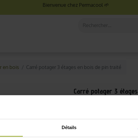
Bienvenue chez Permacool 🌱
aux
Graines bio
Jardinage au potager
Jardinage en po
r en bois
Carré potager 3 étages en bois de pin traité
Carré potager 3 étages 
Livraison sous 3 à 4 sema
Optimisez l’espace de vot
carré potager en bois à 3 
Détails
résistant, il vous permet 
une surface réduite, tout