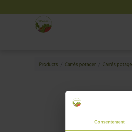
La box mensuelle
Kit jardinage
Idées cade
Products
Carrés potager
Carrés potage
Consentement