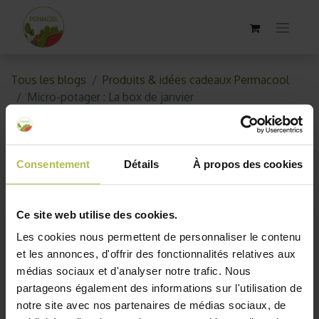
Tous les blogs
Produits & idées cadeaux Permacool
Micro-potager : La box de janvier
Micro-potager : La box de
janvier
Consentement
Détails
À propos des cookies
18 janvier 2025
par
Permacool
Ce site web utilise des cookies.
Les cookies nous permettent de personnaliser le contenu
et les annonces, d'offrir des fonctionnalités relatives aux
médias sociaux et d'analyser notre trafic. Nous
partageons également des informations sur l'utilisation de
notre site avec nos partenaires de médias sociaux, de