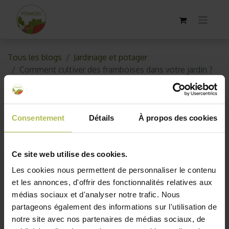
Tous les blogs
Jardinage et potager
Comment cultiver des framboises dans votre jardin ?
Comment cultiver des
framboises dans votre jardin ?
Consentement
Détails
À propos des cookies
30 avril 2019
par
AKO10_old
Ce site web utilise des cookies.
Les cookies nous permettent de personnaliser le contenu
et les annonces, d'offrir des fonctionnalités relatives aux
médias sociaux et d'analyser notre trafic. Nous
partageons également des informations sur l'utilisation de
notre site avec nos partenaires de médias sociaux, de