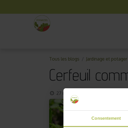
La box mensuelle
Kit jardinage
Idées cade
Tous les blogs
Jardinage et potager
Cerfeuil com
27 novembre 2017
par
AKO10_old
Consentement