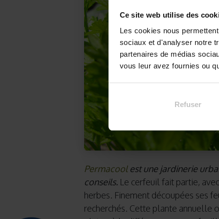
Ce site web utilise des cook
Les cookies nous permettent d
sociaux et d'analyser notre t
partenaires de médias sociaux
vous leur avez fournies ou qu'
Refuser
Permacool
est une jardinerie urbai
conseils.
Le cerfeuil fait partie, ave
herbes. Finement découpées ses feu
recherchés. Cette plante annuelle o