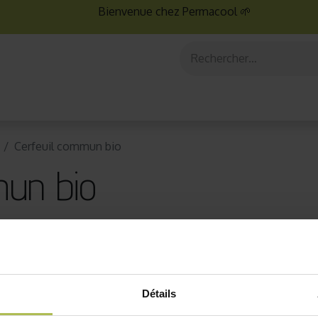
Bienvenue chez Permacool 🌱
aux
Graines bio
Jardinage au potager
Jardinage en po
Cerfeuil commun bio
mun bio
Détails