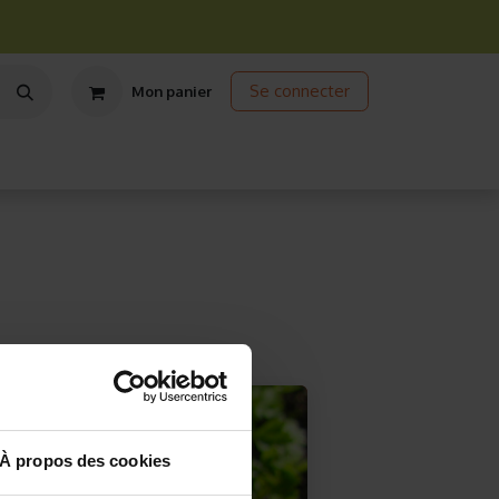
Se connecter
Mon panier
ts
Jardinage écologique
Jardinage sous abris
Promos
À propos des cookies