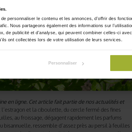
ies.
e personnaliser le contenu et les annonces, d'offrir des fonctio
rafic. Nous partageons également des informations sur l'utilisati
, de publicité et d'analyse, qui peuvent combiner celles-ci avec
ils ont collectées lors de votre utilisation de leurs services.
Personnaliser
ne en ligne. Cet article fait partie de nos actualités et
c l’estragon et la ciboulette, du cercle fermé des fines
illes, au froissage, dégagent rapidement les parfums
u bisannuelle, ressemble d’assez près au persil à feuilles