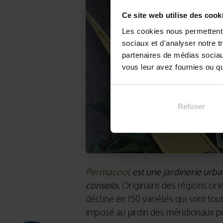
Ce site web utilise des cook
Les cookies nous permettent d
sociaux et d'analyser notre t
partenaires de médias sociaux
vous leur avez fournies ou qu'
Refuser
Permacool
est une jardinerie urbai
conseils.
Originaire des régions orien
décline en 150 variétés qui sont tou
imposé au jardin des méridionaux pu