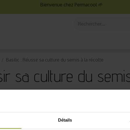
Bienvenue chez Permacool 🌱
aux
Graines bio
Jardinage au potager
Jardinage en po
Basilic : Réussir sa culture du semis à la récolte
sir sa culture du semis
Détails