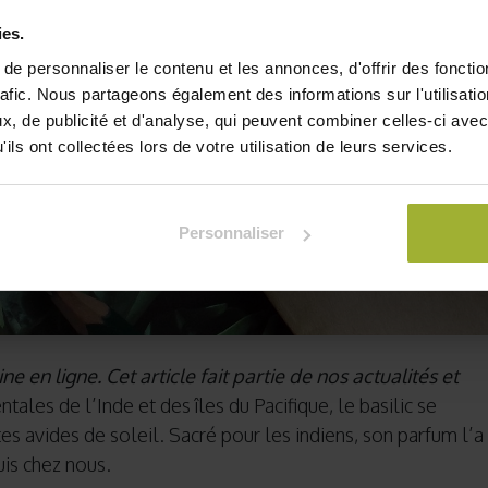
ies.
e personnaliser le contenu et les annonces, d'offrir des fonctio
rafic. Nous partageons également des informations sur l'utilisati
, de publicité et d'analyse, qui peuvent combiner celles-ci avec
ils ont collectées lors de votre utilisation de leurs services.
Personnaliser
ne en ligne. Cet article fait partie de nos actualités et
tales de l’Inde et des îles du Pacifique, le basilic se
tes avides de soleil. Sacré pour les indiens, son parfum l’a
is chez nous.