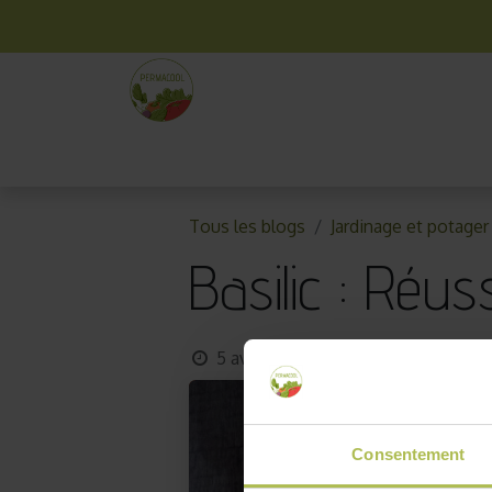
La box mensuelle
Kit jardinage
Idées cade
Tous les blogs
Jardinage et potager
Basilic : Réus
5 avril 2018
par
AKO10_old
Consentement