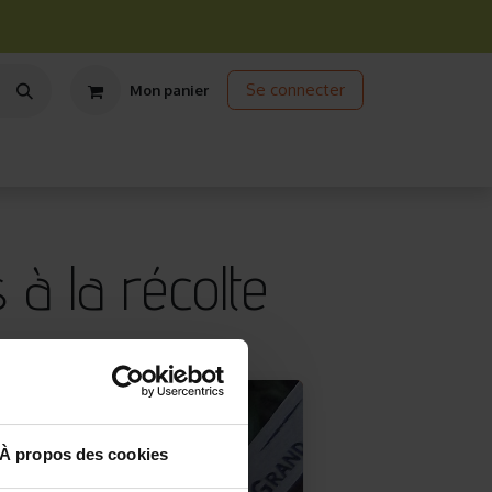
Se connecter
Mon panier
ts
Jardinage écologique
Jardinage sous abris
Promos
 à la récolte
À propos des cookies