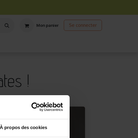
Se connecter
Mon panier
ts
Jardinage écologique
Jardinage sous abris
Promos
tes !
À propos des cookies