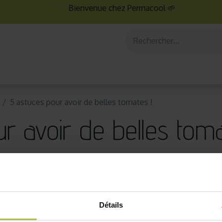
Bienvenue chez Permacool 🌱
aux
Graines bio
Jardinage au potager
Jardinage en po
5 astuces pour avoir de belles tomates !
r avoir de belles toma
Détails