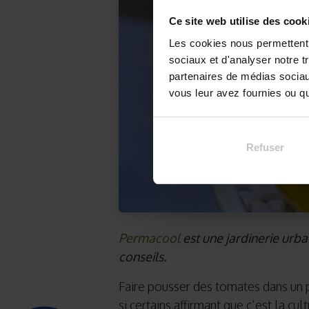
Ce site web utilise des cook
Les cookies nous permettent d
sociaux et d'analyser notre t
partenaires de médias sociaux
vous leur avez fournies ou qu'
Refuser
Permacool
est une jardinerie urbai
conseils.
Faire pousser des tomates dans un
si certains affirmant que c’est la cul