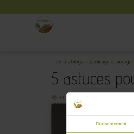
La box mensuelle
Kit jardinage
Idées cade
Tous les blogs
Jardinage et potager
5 astuces pou
30 avril 2018
par
AKO10_old
Consentement