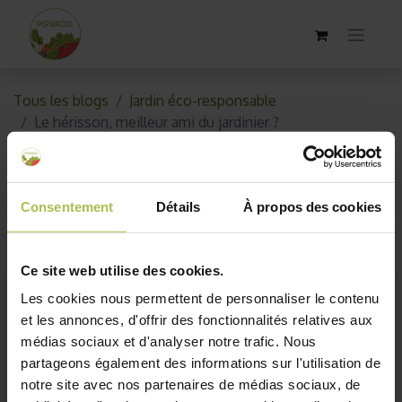
Tous les blogs
Jardin éco-responsable
Le hérisson, meilleur ami du jardinier ?
Le hérisson, meilleur ami du
jardinier ?
Consentement
Détails
À propos des cookies
5 février 2019
par
AKO10_old
Ce site web utilise des cookies.
Les cookies nous permettent de personnaliser le contenu
et les annonces, d'offrir des fonctionnalités relatives aux
médias sociaux et d'analyser notre trafic. Nous
partageons également des informations sur l'utilisation de
notre site avec nos partenaires de médias sociaux, de