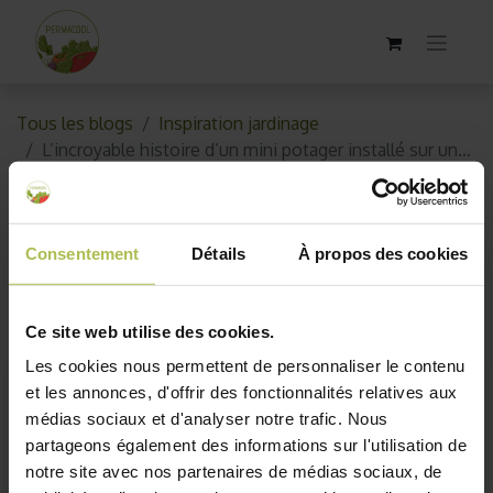
Tous les blogs
Inspiration jardinage
L’incroyable histoire d’un mini potager installé sur une place de parking
L’incroyable histoire d’un mini
potager installé sur une place de
Consentement
Détails
À propos des cookies
parking
Ce site web utilise des cookies.
27 juillet 2020
par
AKO10_old
Les cookies nous permettent de personnaliser le contenu
et les annonces, d'offrir des fonctionnalités relatives aux
médias sociaux et d'analyser notre trafic. Nous
partageons également des informations sur l'utilisation de
notre site avec nos partenaires de médias sociaux, de