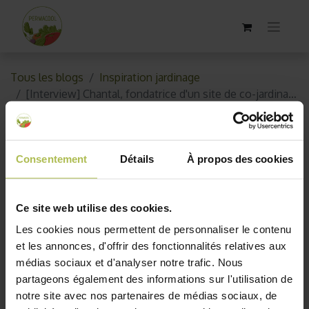
Tous les blogs
Inspiration jardinage
[Interview] Chantal, fondatrice d'un site de co-jardinage
[Interview] Chantal, fondatrice
d'un site de co-jardinage
Consentement
Détails
À propos des cookies
16 novembre 2017
par
AKO10_old
|
1 Commentaire
Ce site web utilise des cookies.
Les cookies nous permettent de personnaliser le contenu
et les annonces, d'offrir des fonctionnalités relatives aux
médias sociaux et d'analyser notre trafic. Nous
partageons également des informations sur l'utilisation de
notre site avec nos partenaires de médias sociaux, de